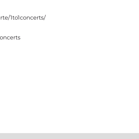
te/1to1concerts/
oncerts