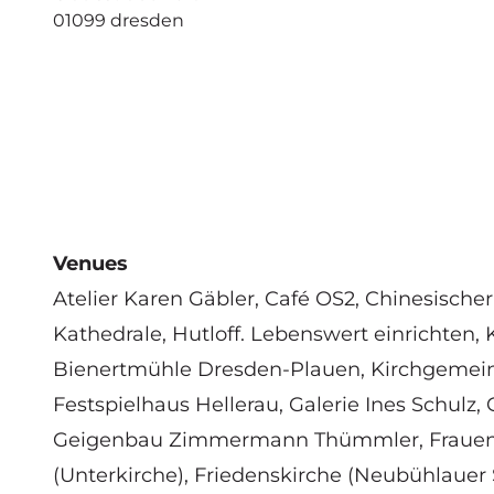
01099 dresden
Venues
Atelier Karen Gäbler,
Café OS2
, Chinesischer
Kathedrale,
Hutloff. Lebenswert einrichten
,
Bienertmühle Dresden-Plauen
, Kirchgemei
Festspielhaus Hellerau
,
Galerie Ines Schulz
,
Geigenbau Zimmermann Thümmler,
Fraue
(Unterkirche)
,
Friedenskirche (Neubühlauer 