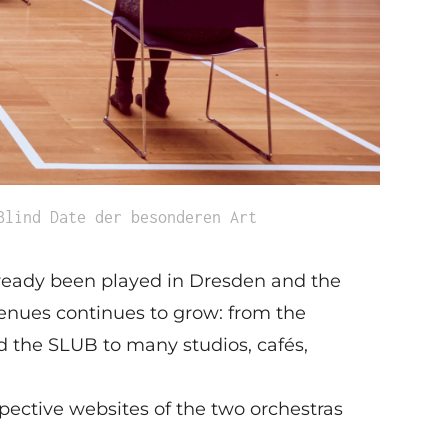
Blind Date der besonderen Art
eady been played in Dresden and the
venues continues to grow: from the
d the SLUB to many studios, cafés,
ective websites of the two orchestras