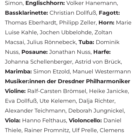
Simon
,
Englischhorn:
Volker Hanemann
,
Bassklarinette:
Christian Dollfuß
,
Fagott:
Thomas Eberhardt
,
Philipp Zeller
,
Horn:
Marie
Luise Kahle
,
Jochen Ubbelohde
,
Zoltan
Macsai
,
Julius Rönnebeck
,
Tuba:
Dominik
Nuss
,
Posaune:
Jonathan Nuss
,
Harfe:
Johanna Schellenberger
,
Astrid von Brück
,
Marimba:
Simon Etzold
,
Manuel Westermann
Musiker:innen der Dresdner Philharmoniker
Violine:
Ralf-Carsten Brömsel, Heike Janicke,
Eva Dollfuß, Ute Kelemen, Dalja Richter,
Alexander Teichmann, Deborah Jungnickel,
Viola:
Hanno Felthaus,
Violoncello:
Daniel
Thiele, Rainer Promnitz, Ulf Prelle, Clemens