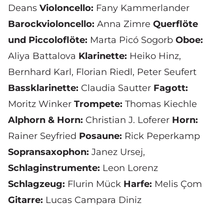
Deans
Violoncello:
Fany Kammerlander
Barockvioloncello:
Anna Zimre
Querflöte
und Piccoloflöte:
Marta Picó Sogorb
Oboe:
Aliya Battalova
Klarinette:
Heiko Hinz
,
Bernhard Karl
,
Florian Riedl
, Peter Seufert
Bassklarinette:
Claudia Sautter
Fagott:
Moritz Winker
Trompete:
Thomas Kiechle
Alphorn & Horn:
Christian J. Loferer
Horn:
Rainer Seyfried
Posaune:
Rick Peperkamp
Sopransaxophon:
Janez Ursej
,
Schlaginstrumente:
Leon Lorenz
Schlagzeug:
Flurin Mück
Harfe:
Melis Çom
Gitarre:
Lucas Campara Diniz