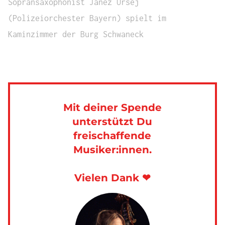
Sopransaxophonist Janez Ursej
(Polizeiorchester Bayern) spielt im
Kaminzimmer der Burg Schwaneck
Mit deiner Spende
unterstützt Du
freischaffende
Musiker:innen.
Vielen Dank ❤