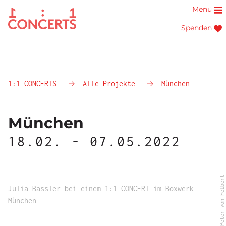
Menü
Spenden
1:1 CONCERTS
Alle Projekte
München
München
18.02. - 07.05.2022
© Peter von Felbert
Julia Bassler bei einem 1:1 CONCERT im Boxwerk
München