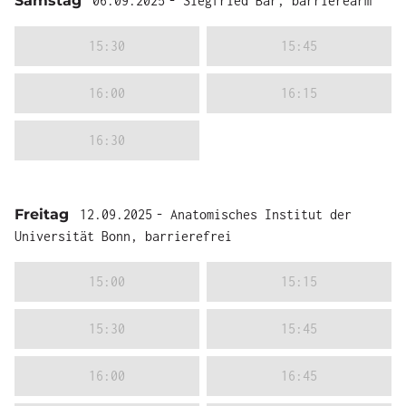
Samstag
06.09.2025
- Siegfried Bar, barrierearm
15:30
15:45
16:00
16:15
16:30
Freitag
12.09.2025
- Anatomisches Institut der
Universität Bonn, barrierefrei
15:00
15:15
15:30
15:45
16:00
16:45