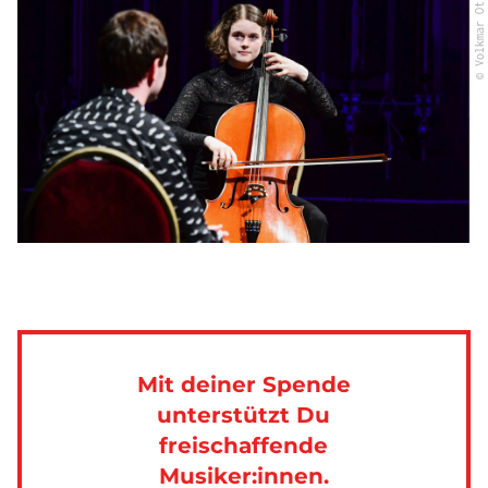
© Volkmar Otto
Mit deiner Spende
unterstützt Du
freischaffende
Musiker:innen.