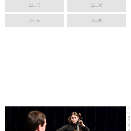
22:15
22:30
22:45
23:00
© Volkmar Otto