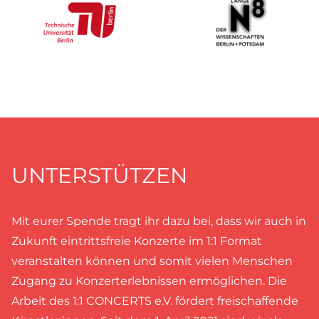
UNTERSTÜTZEN
Mit eurer Spende tragt ihr dazu bei, dass wir auch in
Zukunft eintrittsfreie Konzerte im 1:1 Format
veranstalten können und somit vielen Menschen
Zugang zu Konzerterlebnissen ermöglichen. Die
Arbeit des 1:1 CONCERTS e.V. fördert freischaffende