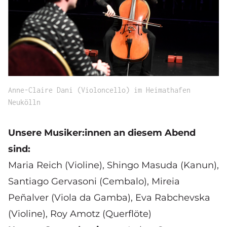
Anne-Claire Dani (Violoncello) im Heimathafen
Neukölln
Unsere Musiker:innen an diesem Abend
sind:
Maria Reich (Violine), Shingo Masuda (Kanun),
Santiago Gervasoni (Cembalo), Mireia
Peñalver (Viola da Gamba), Eva Rabchevska
(Violine), Roy Amotz (Querflöte)