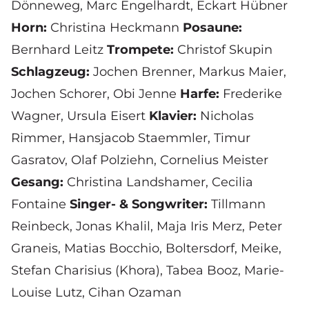
Dönneweg,
Marc Engelhardt, Eckart Hübner
Horn:
Christina Heckmann
Posaune:
Bernhard Leitz
Trompete:
Christof Skupin
Schlagzeug:
Jochen Brenner, Markus Maier,
Jochen Schorer,
Obi Jenne
Harfe:
Frederike
Wagner
, Ursula Eisert
Klavier:
Nicholas
Rimmer, Hansjacob Staemmler,
Timur
Gasratov
,
Olaf Polziehn
, Cornelius Meister
Gesang:
Christina Landshamer
,
Cecilia
Fontaine
Singer- & Songwriter:
Tillmann
Reinbeck,
Jonas Khalil
,
Maja Iris Merz
,
Peter
Graneis
,
Matias Bocchio
,
Boltersdorf, Meike
,
Stefan Charisius
(Khora),
Tabea Booz
,
Marie-
Louise Lutz
,
Cihan Ozaman