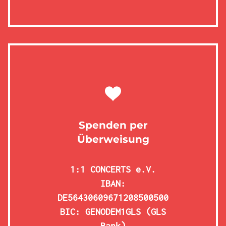
Spenden per
Überweisung
1:1 CONCERTS e.V.
IBAN:
DE56430609671208500500
BIC: GENODEM1GLS (GLS
Bank)