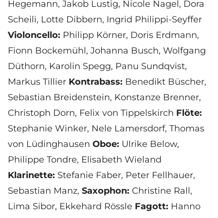
Hegemann
, Jakob Lustig, Nicole Nagel, Dora
Scheili, Lotte Dibbern,
Ingrid Philippi-Seyffer
Violoncello:
Philipp Körner, Doris Erdmann,
Fionn Bockemühl,
Johanna Busch, Wolfgang
Düthorn, Karolin Spegg,
Panu Sundqv
ist
,
Markus Tillier
Kontrabass:
Benedikt Büscher,
Sebastian Breidenstein, Konstanze Brenner,
Christoph Dorn,
Felix von Tippelskirch
Flöte:
Stephanie Winker
,
Nele Lamersdorf
,
Thomas
von Lüdinghausen
Oboe:
Ulrike Below,
Philippe Tondre,
Elisabeth Wieland
Klarinette:
Stefanie Faber, Peter Fellhauer,
Sebastian Manz,
Saxophon:
Christine Rall,
Lima Sibor
,
Ekkehard Rössle
Fagott:
Hanno