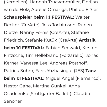
(Kemelion),
Hannah Truckenmüller,
Florijan
van de Holz
, Aurelie Omanga,
Philipp Eißler
Schauspieler beim 1:1 FESTIVAL:
Walter
Becker
(CreArte),
Jess Jochimsen
,
Ruben
Dietze
,
Nanny Fornis
(CreArte),
Stefanie
Friedrich
,
Stefanie Kütük
(CreArte)
Artistik
beim 1:1 FESTIVAL:
Fabian Seewald
, Kirsten
Fritzsche,
Tim Hellebrand
(Forzarello),
Jonas
Kerner
,
Vanessa Lee
,
Andreas Posthoff
,
Patrick Suhm,
Faris Yüzbasioglu (JES)
Tanz
beim 1:1 FESTIVAL:
Miguel Ángel (Flamenco),
Nestor Gahe,
Martina Gunkel
,
Anna
Osadcenko
(Stuttgarter Ballett)
,
Claudia
Senoner