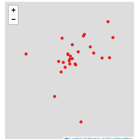
+
−
Leaflet
|
©
Mapbox
©
OpenStreetMap