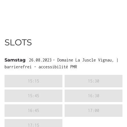
SLOTS
Samstag
26.08.2023
- Domaine La Juscle Vignau, |
barrierefrei - accessibilité PMR
15:15
15:30
15:45
16:30
16:45
17:00
17:15