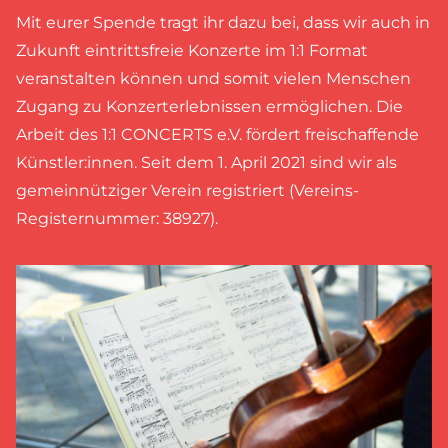
Mit eurer Spende tragt ihr dazu bei, dass wir auch in
Zukunft eintrittsfreie Konzerte im 1:1 Format
veranstalten können und somit vielen Menschen
Zugang zu Konzerterlebnissen ermöglichen. Die
Arbeit des 1:1 CONCERTS e.V. fördert freischaffende
Künstler:innen. Seit dem 1. April 2021 sind wir als
gemeinnütziger Verein registriert (Vereins-
Registernummer: 38927).