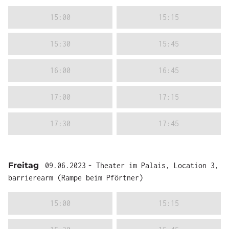
15:00
15:15
15:30
15:45
16:00
16:45
17:00
17:15
17:30
17:45
Freitag
09.06.2023
- Theater im Palais, Location 3,
barrierearm (Rampe beim Pförtner)
15:00
15:15