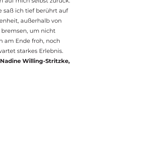
h auf mich selbst zurück.
saß ich tief berührt auf
fenheit, außerhalb von
 bremsen, um nicht
h am Ende froh, noch
rtet starkes Erlebnis.
adine Willing-Stritzke,