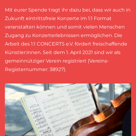
Mit eurer Spende tragt ihr dazu bei, dass wir auch in
Zukunft eintrittsfreie Konzerte im 1:1 Format
veranstalten können und somit vielen Menschen
Zugang zu Konzerterlebnissen ermöglichen. Die
Arbeit des 1:1 CONCERTS e.V. fördert freischaffende
Künstler:innen. Seit dem 1. April 2021 sind wir als
gemeinnütziger Verein registriert (Vereins-
Registernummer: 38927).